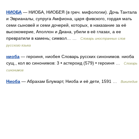
НИОБА
— НИОБА, НИОБЕЯ (в греч. мифологии). Дочь Тантала
и Эврианалы, супруга Амфиона, царя фивского, гордая мать
семи сыновей и семи дочерей, которых, в наказание за её
высокомерие, Аполлон и Диана, убили в её глазах, а ее
превратили в камень; символ… …
Словарь иностранных слов
русского языка
ниоба
— героиня, ниобея Словарь русских синонимов. ниоба
сущ., кол во синонимов: 3 • астероид (579) • героиня …
Словарь
синонимов
Ниоба
— Абрахам Блумарт, Ниоба и её дети, 1591 …
Википедия