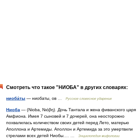
Смотреть что такое "НИОБА" в других словарях:
ниоба́ты
— ниобаты, ов …
Русское словесное ударение
Ниоба
— (Nioba, Νιόβη). Дочь Тантала и жена фиванского царя
Амфиона. Имея 7 сыновей и 7 дочерей, она неосторожно
похвалилась количеством своих детей перед Лето, матерью
Аполлона и Артемиды. Аполлон и Артемида за это умертвили
стрелами всех детей Ниобы.… …
Энциклопедия мифологии