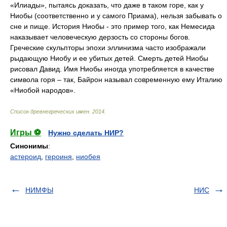
«Илиады», пытаясь доказать, что даже в таком горе, как у
Ниобы (соответственно и у самого Приама), нельзя забывать о
сне и пище. История Ниобы - это пример того, как Немесида
наказывает человеческую дерзость со стороны богов.
Греческие скульпторы эпохи эллинизма часто изображали
рыдающую Ниобу и ее убитых детей. Смерть детей Ниобы
рисовал Давид. Имя Ниобы иногда употребляется в качестве
символа горя – так, Байрон называл современную ему Италию
«Ниобой народов».
Список древнегреческих имен
.
2014
.
Игры ⚽
Нужно сделать НИР?
Синонимы
:
астероид
,
героиня
,
ниобея
НИМФЫ
НИС