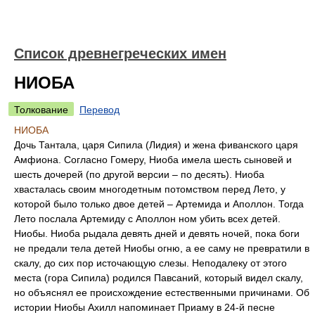
Список древнегреческих имен
НИОБА
Толкование
Перевод
НИОБА
Дочь Тантала, царя Сипила (Лидия) и жена фиванского царя
Амфиона. Согласно Гомеру, Ниоба имела шесть сыновей и
шесть дочерей (по другой версии – по десять). Ниоба
хвасталась своим многодетным потомством перед Лето, у
которой было только двое детей – Артемида и Аполлон. Тогда
Лето послала Артемиду с Аполлон ном убить всех детей.
Ниобы. Ниоба рыдала девять дней и девять ночей, пока боги
не предали тела детей Ниобы огню, а ее саму не превратили в
скалу, до сих пор источающую слезы. Неподалеку от этого
места (гора Сипила) родился Павсаний, который видел скалу,
но объяснял ее происхождение естественными причинами. Об
истории Ниобы Ахилл напоминает Приаму в 24-й песне