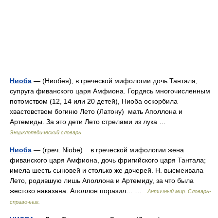
Ниоба
— (Ниобея), в греческой мифологии дочь Тантала,
супруга фиванского царя Амфиона. Гордясь многочисленным
потомством (12, 14 или 20 детей), Ниоба оскорбила
хвастовством богиню Лето (Латону) мать Аполлона и
Артемиды. За это дети Лето стрелами из лука …
Энциклопедический словарь
Ниоба
— (греч. Niobe) в греческой мифологии жена
фиванского царя Амфиона, дочь фригийского царя Тантала;
имела шесть сыновей и столько же дочерей. Н. высмеивала
Лето, родившую лишь Аполлона и Артемиду, за что была
жестоко наказана: Аполлон поразил… …
Античный мир. Словарь-
справочник.