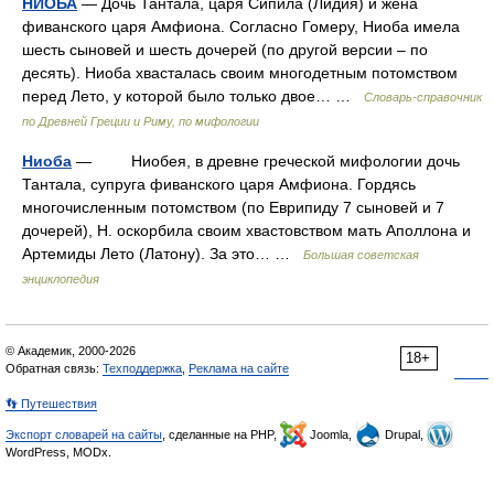
НИОБА
— Дочь Тантала, царя Сипила (Лидия) и жена
фиванского царя Амфиона. Согласно Гомеру, Ниоба имела
шесть сыновей и шесть дочерей (по другой версии – по
десять). Ниоба хвасталась своим многодетным потомством
перед Лето, у которой было только двое… …
Cловарь-справочник
по Древней Греции и Риму, по мифологии
Ниоба
— Ниобея, в древне греческой мифологии дочь
Тантала, супруга фиванского царя Амфиона. Гордясь
многочисленным потомством (по Еврипиду 7 сыновей и 7
дочерей), Н. оскорбила своим хвастовством мать Аполлона и
Артемиды Лето (Латону). За это… …
Большая советская
энциклопедия
© Академик, 2000-2026
18+
Обратная связь:
Техподдержка
,
Реклама на сайте
👣 Путешествия
Экспорт словарей на сайты
, сделанные на PHP,
Joomla,
Drupal,
WordPress, MODx.